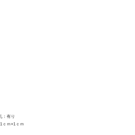
品札：有り
1ｃｍ×1ｃｍ