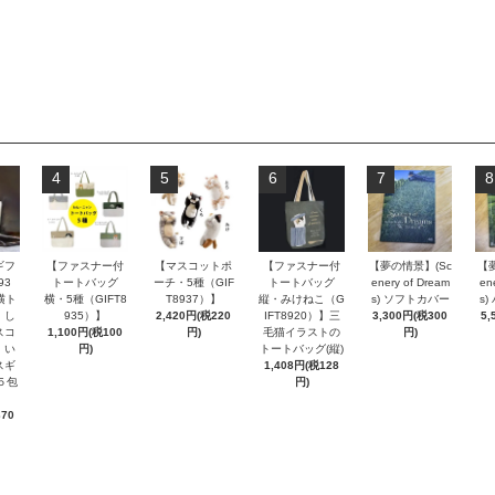
4
5
6
7
8
ギフ
【ファスナー付
【マスコットポ
【ファスナー付
【夢の情景】(Sc
【
93
トートバッグ
ーチ・5種（GIF
トートバッグ
enery of Dream
en
横ト
横・5種（GIFT8
T8937）】
縦・みけねこ（G
s) ソフトカバー
s
・し
935）】
2,420円(税220
IFT8920）】三
3,300円(税300
5,
スコ
1,100円(税100
円)
毛猫イラストの
円)
・い
円)
トートバッグ(縦)
スギ
1,408円(税128
５包
円)
370