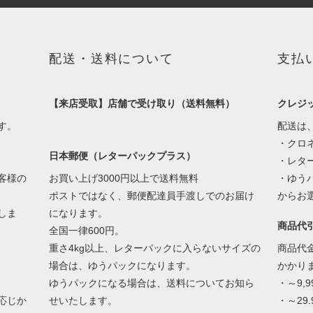
配送・送料について
支払
【来店受取】店舗で受け取り（送料無料）
クレジ
す。
配送は
・クロネ
日本郵便（レターパックプラス）
・レター
客様の
お買い上げ3000円以上で送料無料
・ゆう
ポストではなく、郵便配達員手渡しでのお届け
からお
しま
になります。
商品代
全国一律600円。
重さ4kg以上、レターパックに入らないサイズの
商品代
場合は、ゆうパックになります。
かかり
ゆうパックになる場合は、送料についてお知ら
・～9,
応じか
せいたします。
・～29.