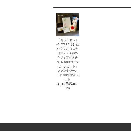
【 ギフトセット
(GIFT8931) 】ぬ
いぐるみ(猫また
は犬） / 季節の
クリップ付きチ
ョコ/ 季節のメッ
セージカード /
ファンタジーカ
ード /和紙便箋セ
ット
4,180円(税380
円)