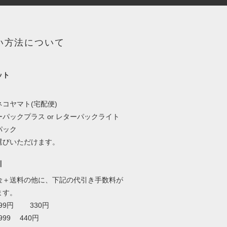
い方法について
ット
、
コヤマト(宅配便)
パックプラス or レターパックライト
パック
選びいただけます。
引
金＋送料の他に、下記の代引き手数料が
ます。
999円 330円
999 440円