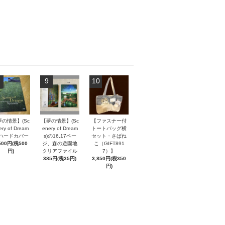
9
10
夢の情景】(Sc
【夢の情景】(Sc
【ファスナー付
ery of Dream
enery of Dream
トートバッグ横
) ハードカバー
s)の16,17ペー
セット・さばね
500円(税500
ジ、森の遊園地
こ（GIFT891
円)
クリアファイル
7）】
385円(税35円)
3,850円(税350
円)