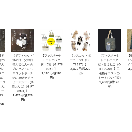
付ギ
【ギフトセット/
【ファスナー付
【マスコットポ
【ファスナー付
【
母の
母の日、父の日
トートバッグ
ーチ・5種（GIF
トートバッグ
en
等大
等大切な人への
横・5種（GIFT8
T8937）】
縦・みけねこ（G
s
プレ
プレゼントに/マ
935）】
2,420円(税220
IFT8920）】三
3,
スコ
スコットポーチ
1,100円(税100
円)
毛猫イラストの
ねこ
(ねこor犬)+メッ
円)
トートバッグ(縦)
セージ
セージカード(季
1,408円(税128
rね
節orねこ)（GIFT
円)
レー
8934)】
93
2,420円(税220
円)
250