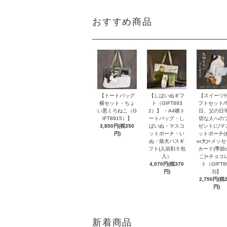
おすすめ商品
【トートバッグ
【しばいぬギフ
【スイーツ
横セット・ちょ
ト（GIFT893
フトセット/
い悪くろねこ（G
2）】 ・A4横ト
日、父の日
IFT8915）】
ートバッグ・し
切な人への
3,850円(税350
ばいぬ・マスコ
ゼントに/マ
円)
ットポーチ・い
ットポーチ(
ぬ・柴犬バスギ
or犬)+メッ
フト(入浴剤５包
カード(季節o
入）
こ)+チョコ
4,070円(税370
ト（GIFT8
円)
3)】
2,750円(税
円)
新着商品