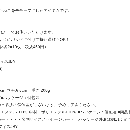
たねこをモチーフにしたアイテムです。
れとしてお使いいただけます。
ようにバッグに付けて持ち運びもOK！
×各2=10枚（税抜450円）
スJBY
i）
m マチ:6.5cm 重さ:200g
布■パッケージ：個包装
0cm＊多少の個体差がございます。予めご了承ください。
エステル100％ 中材：ポリエステル100％ ■パッケージ：個包装 ■商
ード・・・名刺サイズメッセージカード パッケージ外形は約11ｃｍ×
ィスJBY