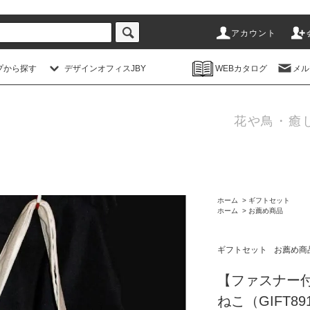
アカウント
プから探す
デザインオフィスJBY
WEBカタログ
メル
花や鳥・癒
ホーム
>
ギフトセット
ホーム
>
お薦め商品
ギフトセット
お薦め商
【ファスナー
ねこ（GIFT89