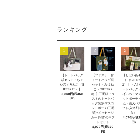
ランキング
1
2
3
【トートバッグ
【ファスナー付
【しばいぬ
横セット・ちょ
トートバッグ縦
ト（GIFT8
い悪くろねこ（G
セット・みけね
2）】 ・A4
IFT8915）】
こ（GIFT892
ートバッグ
3,850円(税350
0）】三毛猫イラ
ばいぬ・マ
円)
ストのトートバ
ットポーチ
ッグ(縦)+マスコ
ぬ・柴犬バ
ットポーチ(三毛
フト(入浴剤
猫)+メッセージ
入）
カード(猫)のギフ
4,070円(税
トセット
円)
4,070円(税370
円)