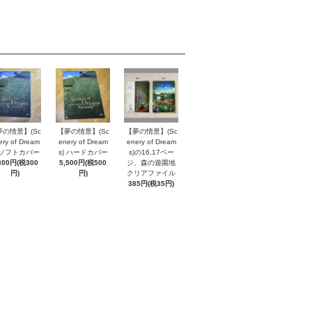
夢の情景】(Sc
【夢の情景】(Sc
【夢の情景】(Sc
ery of Dream
enery of Dream
enery of Dream
) ソフトカバー
s) ハードカバー
s)の16,17ペー
300円(税300
5,500円(税500
ジ、森の遊園地
円)
円)
クリアファイル
385円(税35円)