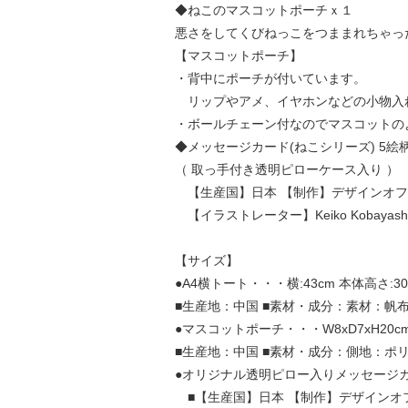
◆ねこのマスコットポーチｘ１
悪さをしてくびねっこをつままれちゃっ
【マスコットポーチ】
・背中にポーチが付いています。
リップやアメ、イヤホンなどの小物入
・ボールチェーン付なのでマスコットの
◆メッセージカード(ねこシリーズ) 5絵柄
（ 取っ手付き透明ピローケース入り ）
【生産国】日本 【制作】デザインオフィ
【イラストレーター】Keiko Kobayash
【サイズ】
●A4横トート・・・横:43cm 本体高さ:30c
■生産地：中国 ■素材・成分：素材：帆
●マスコットポーチ・・・W8xD7xH2
■生産地：中国 ■素材・成分：側地：ポリ
●オリジナル透明ピロー入りメッセージカ
■【生産国】日本 【制作】デザインオフ