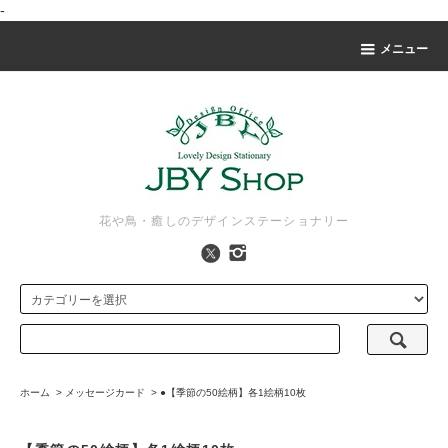
-
メニュー
花や鳥・癒しのデザインステーショナリー
ホーム
>
メッセージカード
>
●【季節の50絵柄】各1絵柄10枚