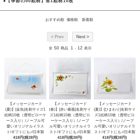
●【季節の50絵柄】各1絵柄10枚
おすすめ順
価格順
新着順
< Prev
Next >
50
1
12
全
商品
-
表示
【メッセージカード
【メッセージカード
【メッセージカード
(夏)】[金魚]名刺サイズ1
(春)】[赤い薔薇]名刺サイ
(夏)】[ひまわり]名刺サイ
絵柄10枚（透明ピローケ
ズ1絵柄10枚（透明ピロ
ズ1絵柄10枚（透明ピロ
ース入り）/ノーブル可
ーケース入り）/ノーブ
ーケース入り）/ノーブ
愛いオリジナルイラス
ル可愛いオリジナルイラ
ル可愛いオリジナルイラ
ト/ギフトにも♪/日本製
スト/ギフトにも♪/日本製
スト/ギフトにも♪/日本製
418円(税38円)
418円(税38円)
418円(税38円)