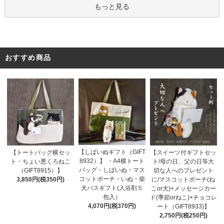
もっと見る
おすすめ商品
【しばいぬギフト（GIFT
【トートバッグ横セッ
【スイーツ付ギフトセッ
8932）】 ・A4横トート
ト・ちょい悪くろねこ
ト/母の日、父の日等大
バッグ・しばいぬ・マス
（GIFT8915）】
切な人へのプレゼント
コットポーチ・いぬ・柴
3,850円(税350円)
に/マスコットポーチ(ね
犬バスギフト(入浴剤５
こor犬)+メッセージカー
包入）
ド(季節orねこ)+チョコレ
4,070円(税370円)
ート（GIFT8933)】
2,750円(税250円)