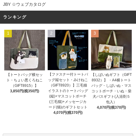
JBY ☆ウェブカタログ
ランキング
1
2
3
【ファスナー付トートバ
【トートバッグ横セッ
【しばいぬギフト（GIFT
ッグ縦セット・みけねこ
ト・ちょい悪くろねこ
8932）】 ・A4横トート
（GIFT8920）】三毛猫
（GIFT8915）】
バッグ・しばいぬ・マス
イラストのトートバッグ
3,850円(税350円)
コットポーチ・いぬ・柴
(縦)+マスコットポーチ
犬バスギフト(入浴剤５
(三毛猫)+メッセージカ
包入）
ード(猫)のギフトセット
4,070円(税370円)
4,070円(税370円)