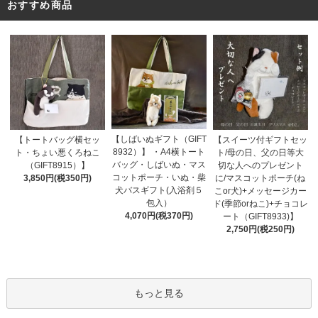
おすすめ商品
【しばいぬギフト（GIFT
【トートバッグ横セッ
【スイーツ付ギフトセッ
8932）】 ・A4横トート
ト・ちょい悪くろねこ
ト/母の日、父の日等大
バッグ・しばいぬ・マス
（GIFT8915）】
切な人へのプレゼント
コットポーチ・いぬ・柴
3,850円(税350円)
に/マスコットポーチ(ね
犬バスギフト(入浴剤５
こor犬)+メッセージカー
包入）
ド(季節orねこ)+チョコレ
4,070円(税370円)
ート（GIFT8933)】
2,750円(税250円)
もっと見る