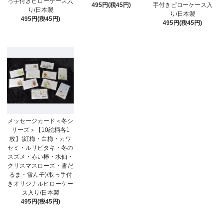
っ手付きピローケース入
495円(税45円)
手付きピローケース入
り/日本製
り/日本製
495円(税45円)
495円(税45円)
メッセージカード＜冬シ
リーズ＞【10絵柄各1
枚】(紅梅・白梅・カワ
セミ・ルリビタキ・冬の
スズメ・赤い椿・水仙・
クリスマスローズ・雪だ
るま・雪ん子)/取っ手付
きオリジナルピローケー
ス入り/日本製
495円(税45円)