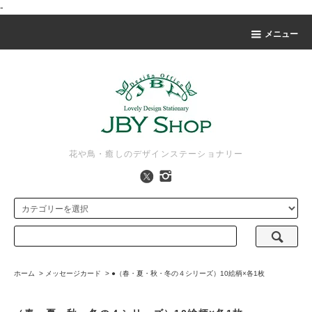
-
メニュー
花や鳥・癒しのデザインステーショナリー
ホーム
>
メッセージカード
>
●（春・夏・秋・冬の４シリーズ）10絵柄×各1枚