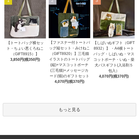
1
2
3
【ファスナー付トートバ
【トートバッグ横セッ
【しばいぬギフト（GIFT
ッグ縦セット・みけねこ
ト・ちょい悪くろねこ
8932）】 ・A4横トート
（GIFT8920）】三毛猫
（GIFT8915）】
バッグ・しばいぬ・マス
イラストのトートバッグ
3,850円(税350円)
コットポーチ・いぬ・柴
(縦)+マスコットポーチ
犬バスギフト(入浴剤５
(三毛猫)+メッセージカ
包入）
ード(猫)のギフトセット
4,070円(税370円)
4,070円(税370円)
もっと見る