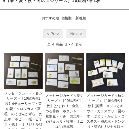
●（春・夏・秋・冬の４シリーズ）10絵柄×各1枚
おすすめ順
価格順
新着順
< Prev
Next >
4
1
4
全
商品
-
表示
メッセージカード＜春シ
メッセージカード＜夏シ
メッセージカード＜秋シ
リーズ＞【10絵柄各1
リーズ＞【10絵柄各1
リーズ＞【10絵柄各1
枚】/(チューリップ・菜
枚】(ひまわり・金魚・
枚】(黄葉・メジロとキ
の花・クロッカス・薔
つる薔薇・ホクシャー・
ウイ・カラスウリ・栗の
薇・のうぜんかずら・勿
紫陽花・ぐみ・勿忘草・
木・ぶどう・かかし・コ
忘草・ポピー・桜・ビオ
姫ひまわり・牧場・オニ
スモス・柿の木・ドング
ラ・他１）オリジナル取
ユリ/日本製
リ・菊)/オリジナル取っ