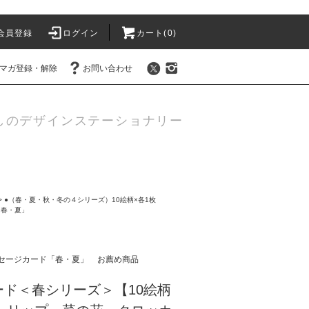
会員登録
ログイン
カート(0)
マガ登録・解除
お問い合わせ
しのデザインステーショナリー
>
●（春・夏・秋・冬の４シリーズ）10絵柄×各1枚
「春・夏」
セージカード「春・夏」
お薦め商品
ド＜春シリーズ＞【10絵柄