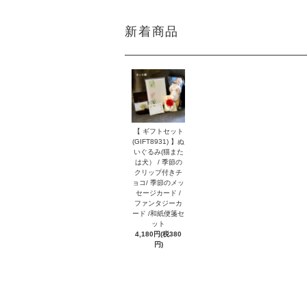
新着商品
【 ギフトセット
(GIFT8931) 】ぬ
いぐるみ(猫また
は犬） / 季節の
クリップ付きチ
ョコ/ 季節のメッ
セージカード /
ファンタジーカ
ード /和紙便箋セ
ット
4,180円(税380
円)