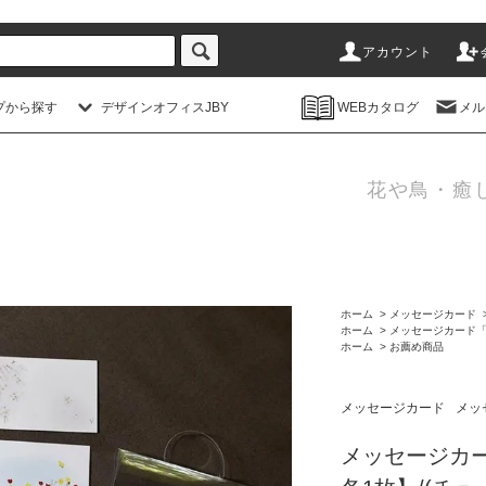
アカウント
プから探す
デザインオフィスJBY
WEBカタログ
メル
花や鳥・癒
ホーム
>
メッセージカード
ホーム
>
メッセージカード
ホーム
>
お薦め商品
メッセージカード
メッ
メッセージカー