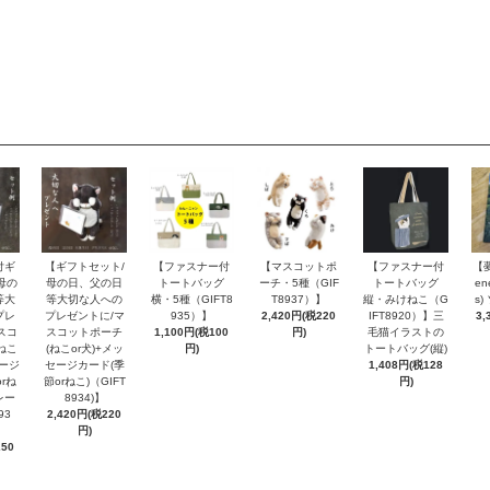
付ギ
【ギフトセット/
【ファスナー付
【マスコットポ
【ファスナー付
【
母の
母の日、父の日
トートバッグ
ーチ・5種（GIF
トートバッグ
en
等大
等大切な人への
横・5種（GIFT8
T8937）】
縦・みけねこ（G
s
プレ
プレゼントに/マ
935）】
2,420円(税220
IFT8920）】三
3,
スコ
スコットポーチ
1,100円(税100
円)
毛猫イラストの
ねこ
(ねこor犬)+メッ
円)
トートバッグ(縦)
セージ
セージカード(季
1,408円(税128
rね
節orねこ)（GIFT
円)
レー
8934)】
93
2,420円(税220
円)
250