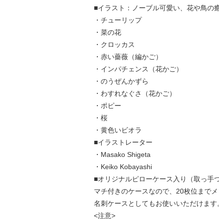
■イラスト：ノーブル可愛い、花や鳥の
・チューリップ
・菜の花
・クロッカス
・赤い薔薇（編かご）
・インパチェンス（花かご）
・のうぜんかずら
・わすれなぐさ（花かご）
・ポピー
・桜
・黄色いビオラ
■イラストレーター
・Masako Shigeta
・Keiko Kobayashi
■オリジナルピローケース入り（取っ手
マチ付きのケースなので、20枚位まで
名刺ケースとしてもお使いいただけます
<注意>