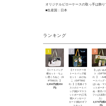
オリジナルピローケースの取っ手は飾り
■生産国：日本
ランキング
1
2
3
【トートバッグ
【ファスナー付
【しばいぬ
横セット・ちょ
トートバッグ縦
ト（GIFT8
い悪くろねこ（G
セット・みけね
2）】 ・A4
IFT8915）】
こ（GIFT892
ートバッグ
3,850円(税350
0）】三毛猫イラ
ばいぬ・マ
円)
ストのトートバ
ットポーチ
ッグ(縦)+マスコ
ぬ・柴犬バ
ットポーチ(三毛
フト(入浴剤
猫)+メッセージ
入）
カード(猫)のギフ
4,070円(税
トセット
円)