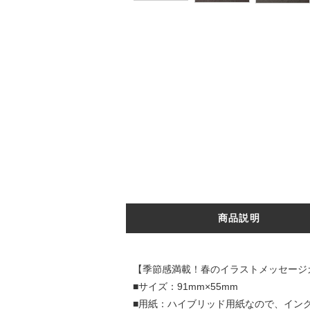
商品説明
【季節感満載！春のイラストメッセージカ
■サイズ：91mm×55mm
■用紙：ハイブリッド用紙なので、イン