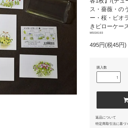
各1枚】/(チ
ス・薔薇・の
ー・桜・ビオ
きピローケース
MSG8193
495円(税45円)
購入数
返品について
特定商取引法に基づ