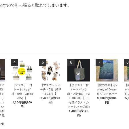
ですので引っ張ると取れてしまいます。
4
5
6
7
8
ギフ
【ファスナー付
【マスコットポ
【ファスナー付
【夢の情景】(Sc
【
93
トートバッグ
ーチ・5種（GIF
トートバッグ
enery of Dream
en
横ト
横・5種（GIFT8
T8937）】
縦・みけねこ（G
s) ソフトカバー
s
・し
935）】
2,420円(税220
IFT8920）】三
3,300円(税300
5,
スコ
1,100円(税100
円)
毛猫イラストの
円)
・い
円)
トートバッグ(縦)
スギ
1,408円(税128
５包
円)
370