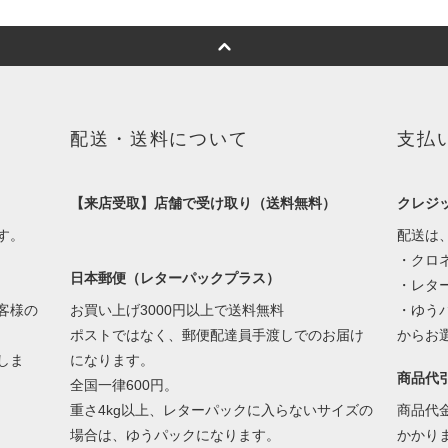
配送・送料について
支払
【来店受取】店舗で受け取り（送料無料）
クレジ
す。
配送は
・クロネ
日本郵便（レターパックプラス）
・レター
客様の
お買い上げ3000円以上で送料無料
・ゆう
ポストではなく、郵便配達員手渡しでのお届け
からお
しま
になります。
商品代
全国一律600円。
重さ4kg以上、レターパックに入らないサイズの
商品代
場合は、ゆうパックになります。
かかり