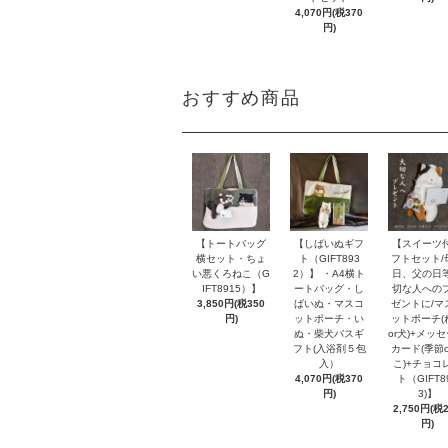
4,070円(税370
円)
おすすめ商品
【トートバッグ
【しばいぬギフ
【スイーツ
横セット・ちょ
ト（GIFT893
フトセット/
い悪くろねこ（G
2）】 ・A4横ト
日、父の日
IFT8915）】
ートバッグ・し
切な人への
3,850円(税350
ばいぬ・マスコ
ゼントに/マ
円)
ットポーチ・い
ットポーチ(
ぬ・柴犬バスギ
or犬)+メッ
フト(入浴剤５包
カード(季節o
入）
こ)+チョコ
4,070円(税370
ト（GIFT8
円)
3)】
2,750円(税
円)