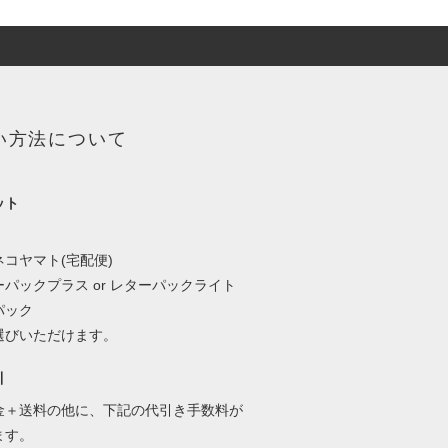
い方法について
ット
、
コヤマト(宅配便)
パックプラス or レターパックライト
パック
選びいただけます。
引
金＋送料の他に、下記の代引き手数料が
ます。