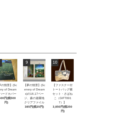
9
10
夢の情景】(Sc
【夢の情景】(Sc
【ファスナー付
ery of Dream
enery of Dream
トートバッグ横
) ハードカバー
s)の16,17ペー
セット・さばね
500円(税500
ジ、森の遊園地
こ（GIFT891
円)
クリアファイル
7）】
385円(税35円)
3,850円(税350
円)