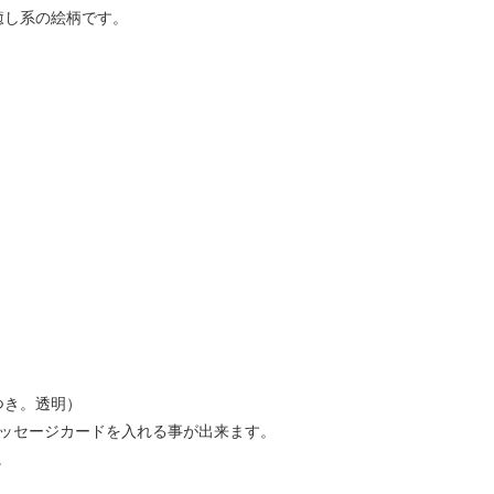
癒し系の絵柄です。
つき。透明）
メッセージカードを入れる事が出来ます。
。