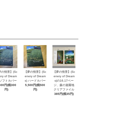
夢の情景】(Sc
【夢の情景】(Sc
【夢の情景】(Sc
ery of Dream
enery of Dream
enery of Dream
) ソフトカバー
s) ハードカバー
s)の16,17ペー
300円(税300
5,500円(税500
ジ、森の遊園地
円)
円)
クリアファイル
385円(税35円)