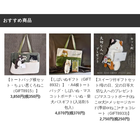
おすすめ商品
【しばいぬギフト（GIFT
【トートバッグ横セッ
【スイーツ付ギフトセッ
8932）】 ・A4横トート
ト・ちょい悪くろねこ
ト/母の日、父の日等大
バッグ・しばいぬ・マス
（GIFT8915）】
切な人へのプレゼント
コットポーチ・いぬ・柴
3,850円(税350円)
に/マスコットポーチ(ね
犬バスギフト(入浴剤５
こor犬)+メッセージカー
包入）
ド(季節orねこ)+チョコレ
4,070円(税370円)
ート（GIFT8933)】
2,750円(税250円)