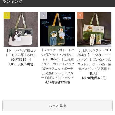
ランキング
1
2
3
【ファスナー付トートバ
【トートバッグ横セッ
【しばいぬギフト（GIFT
ッグ縦セット・みけねこ
ト・ちょい悪くろねこ
8932）】 ・A4横トート
（GIFT8920）】三毛猫
（GIFT8915）】
バッグ・しばいぬ・マス
イラストのトートバッグ
3,850円(税350円)
コットポーチ・いぬ・柴
(縦)+マスコットポーチ
犬バスギフト(入浴剤５
(三毛猫)+メッセージカ
包入）
ード(猫)のギフトセット
4,070円(税370円)
4,070円(税370円)
もっと見る