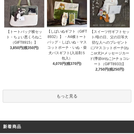
【しばいぬギフト（GIFT
【トートバッグ横セッ
【スイーツ付ギフトセッ
8932）】 ・A4横トート
ト・ちょい悪くろねこ
ト/母の日、父の日等大
バッグ・しばいぬ・マス
（GIFT8915）】
切な人へのプレゼント
コットポーチ・いぬ・柴
3,850円(税350円)
に/マスコットポーチ(ね
犬バスギフト(入浴剤５
こor犬)+メッセージカー
包入）
ド(季節orねこ)+チョコレ
4,070円(税370円)
ート（GIFT8933)】
2,750円(税250円)
もっと見る
新着商品