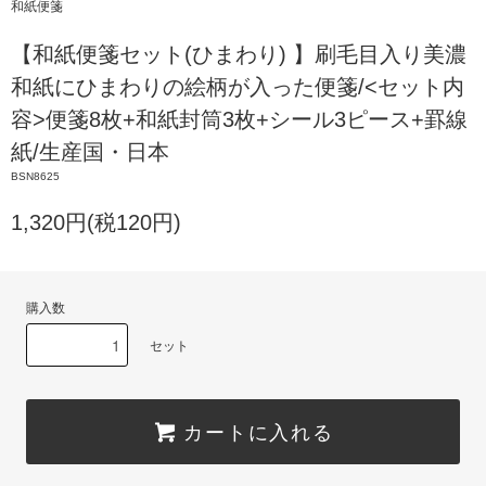
和紙便箋
【和紙便箋セット(ひまわり) 】刷毛目入り美濃
和紙にひまわりの絵柄が入った便箋/<セット内
容>便箋8枚+和紙封筒3枚+シール3ピース+罫線
紙/生産国・日本
BSN8625
1,320円(税120円)
購入数
セット
カートに入れる