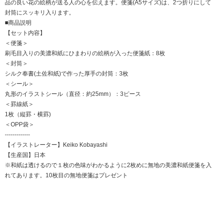
品の良い花の絵柄が送る人の心を伝えます。便箋(A5サイズ)は、2つ折りにして
封筒にスッキリ入ります。
■商品説明
【セット内容】
＜便箋＞
刷毛目入りの美濃和紙にひまわりの絵柄が入った便箋紙：8枚
＜封筒＞
シルク奉書(土佐和紙)で作った厚手の封筒：3枚
＜シール＞
丸形のイラストシール（直径：約25mm）：3ピース
＜罫線紙＞
1枚（縦罫・横罫)
＜OPP袋＞
-------------
【イラストレーター】Keiko Kobayashi
【生産国】日本
※和紙は透けるので１枚の色味がわかるように2枚めに無地の美濃和紙便箋を入
れてあります。10枚目の無地便箋はプレゼント