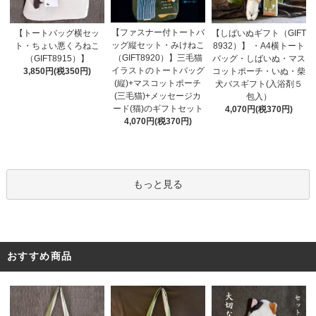
【ファスナー付トートバ
【トートバッグ横セッ
【しばいぬギフト（GIFT
ッグ縦セット・みけねこ
ト・ちょい悪くろねこ
8932）】 ・A4横トート
（GIFT8920）】三毛猫
（GIFT8915）】
バッグ・しばいぬ・マス
イラストのトートバッグ
3,850円(税350円)
コットポーチ・いぬ・柴
(縦)+マスコットポーチ
犬バスギフト(入浴剤５
(三毛猫)+メッセージカ
包入）
ード(猫)のギフトセット
4,070円(税370円)
4,070円(税370円)
もっと見る
おすすめ商品