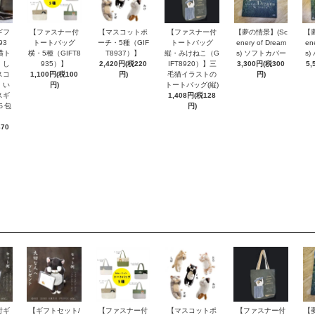
ギフ
【ファスナー付
【マスコットポ
【ファスナー付
【夢の情景】(Sc
【
93
トートバッグ
ーチ・5種（GIF
トートバッグ
enery of Dream
en
横ト
横・5種（GIFT8
T8937）】
縦・みけねこ（G
s) ソフトカバー
s
・し
935）】
2,420円(税220
IFT8920）】三
3,300円(税300
5,
スコ
1,100円(税100
円)
毛猫イラストの
円)
・い
円)
トートバッグ(縦)
スギ
1,408円(税128
５包
円)
370
付ギ
【ギフトセット/
【ファスナー付
【マスコットポ
【ファスナー付
【