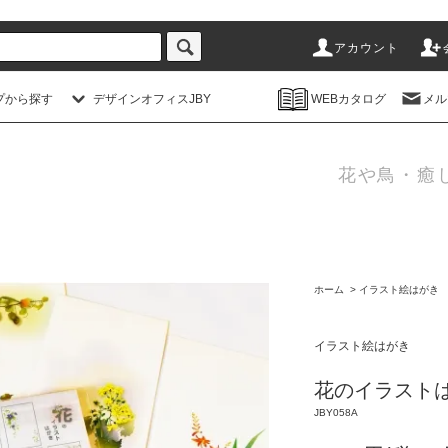
アカウント
プから探す
デザインオフィスJBY
WEBカタログ
メル
花や鳥・癒
ホーム
>
イラスト絵はがき
イラスト絵はがき
花のイラスト
JBY058A