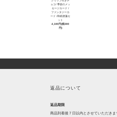
クリップ付きチ
ョコ/ 季節のメッ
セージカード /
ファンタジーカ
ード /和紙便箋セ
ット
4,180円(税380
円)
返品について
返品期限
商品到着後７日以内とさせていただきま