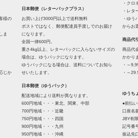
・クロネ
日本郵便（レターパックプラス）
・レター
客様の
お買い上げ3000円以上で送料無料
・ゆう
ポストではなく、郵便配達員手渡しでのお届け
からお
しま
になります。
商品代
全国一律600円。
重さ4kg以上、レターパックに入らないサイズの
商品代
場合は、ゆうパックになります。
かかり
ゆうパックになる場合は、送料についてお知ら
・～9,
応じか
せいたします。
・～29.
日本郵便（ゆうパック）
ゆうちょ
配送地域により送料が異なります。
600円地域・・・東北、関東、中部
●前払
700円地域・・・近畿
口座名
750円地域・・・四国
JBY有
900円地域・・・九州
記号番号：
950円地域・・・沖縄
振込先