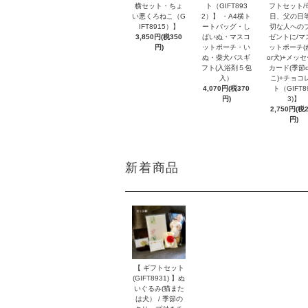
横セット・ちょ
ト（GIFT893
フトセット/
い悪くろねこ（G
2）】 ・A4横ト
日、父の日
IFT8915）】
ートバッグ・し
切な人への
3,850円(税350
ばいぬ・マスコ
ゼントに/マ
円)
ットポーチ・い
ットポーチ(
ぬ・柴犬バスギ
or犬)+メッ
フト(入浴剤５包
カード(季節o
入）
こ)+チョコ
4,070円(税370
ト（GIFT8
円)
3)】
2,750円(税
円)
新着商品
【 ギフトセット
(GIFT8931) 】ぬ
いぐるみ(猫また
は犬） / 季節の