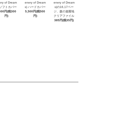
ery of Dream
enery of Dream
enery of Dream
) ソフトカバー
s) ハードカバー
s)の16,17ペー
300円(税300
5,500円(税500
ジ、森の遊園地
円)
円)
クリアファイル
385円(税35円)