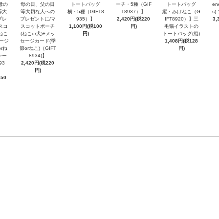
母の
母の日、父の日
トートバッグ
ーチ・5種（GIF
トートバッグ
en
等大
等大切な人への
横・5種（GIFT8
T8937）】
縦・みけねこ（G
s
プレ
プレゼントに/マ
935）】
2,420円(税220
IFT8920）】三
3,
スコ
スコットポーチ
1,100円(税100
円)
毛猫イラストの
ねこ
(ねこor犬)+メッ
円)
トートバッグ(縦)
セージ
セージカード(季
1,408円(税128
rね
節orねこ)（GIFT
円)
レー
8934)】
93
2,420円(税220
円)
250