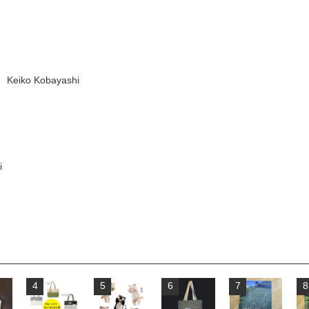
o Kobayashi
i
4
5
6
7
8