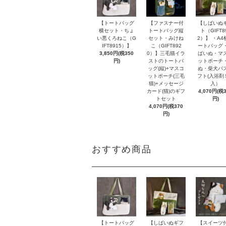
【トートバッグ
【ファスナー付
【しばいぬ
横セット・ちょ
トートバッグ縦
ト（GIFT8
い悪くろねこ（G
セット・みけね
2）】 ・A4
IFT8915）】
こ（GIFT892
ートバッグ
3,850円(税350
0）】三毛猫イラ
ばいぬ・マ
円)
ストのトートバ
ットポーチ
ッグ(縦)+マスコ
ぬ・柴犬バ
ットポーチ(三毛
フト(入浴剤
猫)+メッセージ
入）
カード(猫)のギフ
4,070円(税
トセット
円)
4,070円(税370
円)
おすすめ商品
【トートバッグ
【しばいぬギフ
【スイーツ