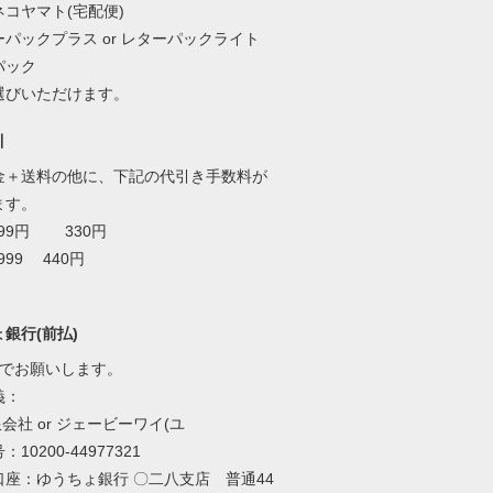
コヤマト(宅配便)
パックプラス or レターパックライト
パック
選びいただけます。
引
金＋送料の他に、下記の代引き手数料が
ます。
999円 330円
999 440円
銀行(前払)
いでお願いします。
義：
限会社 or ジェービーワイ(ユ
10200-44977321
口座：ゆうちょ銀行 〇二八支店 普通44