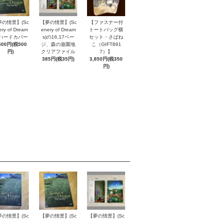
夢の情景】(Sc
【夢の情景】(Sc
【ファスナー付
ery of Dream
enery of Dream
トートバッグ横
) ハードカバー
s)の16,17ペー
セット・さばね
500円(税500
ジ、森の遊園地
こ（GIFT891
円)
クリアファイル
7）】
385円(税35円)
3,850円(税350
円)
夢の情景】(Sc
【夢の情景】(Sc
【夢の情景】(Sc