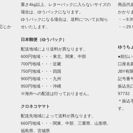
重さ4kg以上、レターパックに入らないサイズの
商品代
場合は、ゆうパックになります。
かかり
ゆうパックになる場合は、送料についてお知ら
・～9,
応じか
せいたします。
・～29.
日本郵便（ゆうパック）
ゆうちょ
配送地域により送料が異なります。
600円地域・・・東北、関東、中部
●前払
700円地域・・・近畿
口座名
750円地域・・・四国
JBY有
900円地域・・・九州
記号番号：
950円地域・・・沖縄
振込先
※海外への配送は行っておりません。
97732
＊振込
クロネコヤマト
す。
配送先地域によって送料が異なります。
660円地域・・・関東、中部、三重県、山形県、
福島県、宮城県