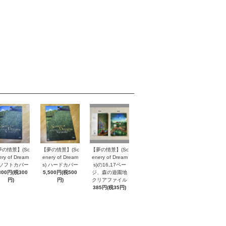
夢の情景】(Sc
【夢の情景】(Sc
【夢の情景】(Sc
ery of Dream
enery of Dream
enery of Dream
) ソフトカバー
s) ハードカバー
s)の16,17ペー
300円(税300
5,500円(税500
ジ、森の遊園地
円)
円)
クリアファイル
385円(税35円)