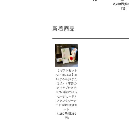
2,750円(税
円)
新着商品
【 ギフトセット
(GIFT8931) 】ぬ
いぐるみ(猫また
は犬） / 季節の
クリップ付きチ
ョコ/ 季節のメッ
セージカード /
ファンタジーカ
ード /和紙便箋セ
ット
4,180円(税380
円)