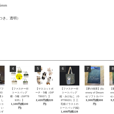
5mm
つき。透明）
4
5
6
7
8
ギフ
【ファスナー付
【マスコットポ
【ファスナー付
【夢の情景】(Sc
【
93
トートバッグ
ーチ・5種（GIF
トートバッグ
enery of Dream
en
横ト
横・5種（GIFT8
T8937）】
縦・みけねこ（G
s) ソフトカバー
s
・し
935）】
2,420円(税220
IFT8920）】三
3,300円(税300
5,
スコ
1,100円(税100
円)
毛猫イラストの
円)
・い
円)
トートバッグ(縦)
スギ
1,408円(税128