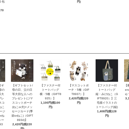
５包
円)
370
付ギ
【ギフトセット/
【ファスナー付
【マスコットポ
【ファスナー付
【
母の
母の日、父の日
トートバッグ
ーチ・5種（GIF
トートバッグ
en
等大
等大切な人への
横・5種（GIFT8
T8937）】
縦・みけねこ（G
s
プレ
プレゼントに/マ
935）】
2,420円(税220
IFT8920）】三
3,
スコ
スコットポーチ
1,100円(税100
円)
毛猫イラストの
ねこ
(ねこor犬)+メッ
円)
トートバッグ(縦)
セージ
セージカード(季
1,408円(税128
rね
節orねこ)（GIFT
円)
レー
8934)】
93
2,420円(税220
円)