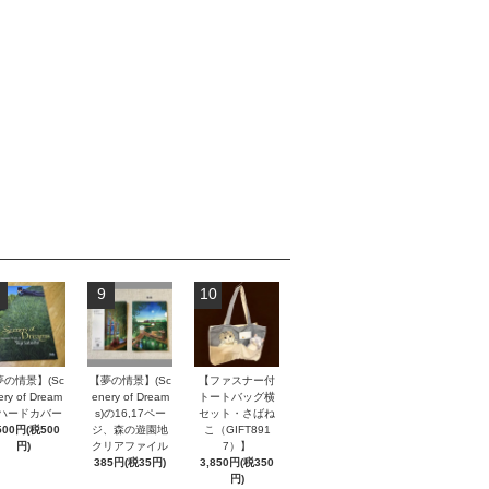
9
10
夢の情景】(Sc
【夢の情景】(Sc
【ファスナー付
ery of Dream
enery of Dream
トートバッグ横
) ハードカバー
s)の16,17ペー
セット・さばね
500円(税500
ジ、森の遊園地
こ（GIFT891
円)
クリアファイル
7）】
385円(税35円)
3,850円(税350
円)