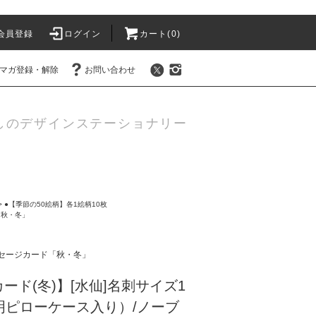
会員登録
ログイン
カート(0)
マガ登録・解除
お問い合わせ
しのデザインステーショナリー
>
●【季節の50絵柄】各1絵柄10枚
「秋・冬」
セージカード「秋・冬」
ード(冬)】[水仙]名刺サイズ1
明ピローケース入り）/ノーブ