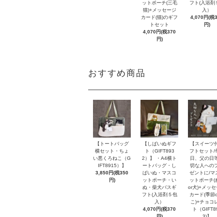
ットポーチ(三毛
フト(入浴剤
猫)+メッセージ
入）
カード(猫)のギフ
4,070円(税
トセット
円)
4,070円(税370
円)
おすすめ商品
【トートバッグ
【しばいぬギフ
【スイーツ
横セット・ちょ
ト（GIFT893
フトセット/
い悪くろねこ（G
2）】 ・A4横ト
日、父の日
IFT8915）】
ートバッグ・し
切な人への
3,850円(税350
ばいぬ・マスコ
ゼントに/マ
円)
ットポーチ・い
ットポーチ(
ぬ・柴犬バスギ
or犬)+メッ
フト(入浴剤５包
カード(季節o
入）
こ)+チョコ
4,070円(税370
ト（GIFT8
円)
3)】