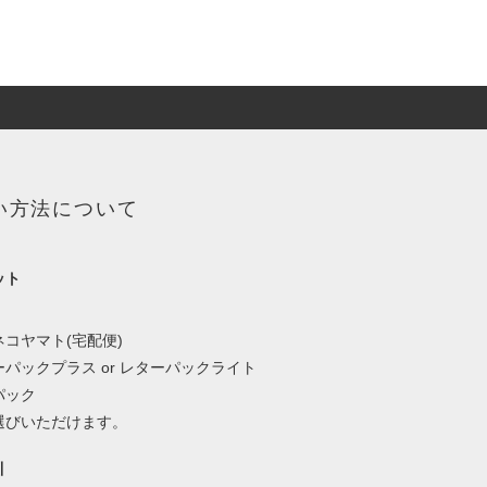
い方法について
ット
、
コヤマト(宅配便)
パックプラス or レターパックライト
パック
選びいただけます。
引