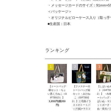
・メッセージカードのサイズ：91mm×5
＜パッケージ＞
・オリジナルピローケース入り（取っ手
■生産国：日本
ランキング
1
2
3
【トートバッグ
【ファスナー付
【しばいぬ
横セット・ちょ
トートバッグ縦
ト（GIFT8
い悪くろねこ（G
セット・みけね
2）】 ・A4
IFT8915）】
こ（GIFT892
ートバッグ
3,850円(税350
0）】三毛猫イラ
ばいぬ・マ
円)
ストのトートバ
ットポーチ
ッグ(縦)+マスコ
ぬ・柴犬バ