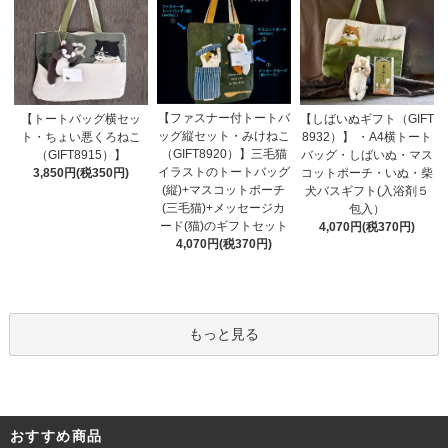
【ファスナー付トートバ
【トートバッグ横セッ
【しばいぬギフト（GIFT
ッグ縦セット・みけねこ
ト・ちょい悪くろねこ
8932）】 ・A4横トート
（GIFT8920）】三毛猫
（GIFT8915）】
バッグ・しばいぬ・マス
イラストのトートバッグ
3,850円(税350円)
コットポーチ・いぬ・柴
(縦)+マスコットポーチ
犬バスギフト(入浴剤５
(三毛猫)+メッセージカ
包入）
ード(猫)のギフトセット
4,070円(税370円)
4,070円(税370円)
もっと見る
おすすめ商品