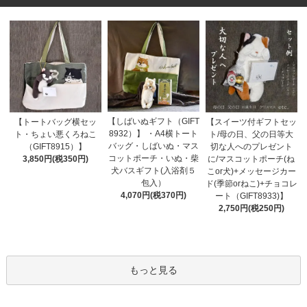
【しばいぬギフト（GIFT
【トートバッグ横セッ
【スイーツ付ギフトセッ
8932）】 ・A4横トート
ト・ちょい悪くろねこ
ト/母の日、父の日等大
バッグ・しばいぬ・マス
（GIFT8915）】
切な人へのプレゼント
コットポーチ・いぬ・柴
3,850円(税350円)
に/マスコットポーチ(ね
犬バスギフト(入浴剤５
こor犬)+メッセージカー
包入）
ド(季節orねこ)+チョコレ
4,070円(税370円)
ート（GIFT8933)】
2,750円(税250円)
もっと見る