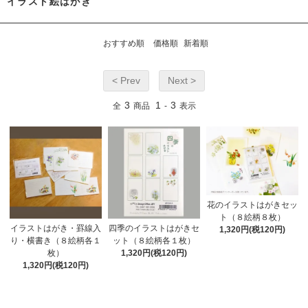
イラスト絵はがき
おすすめ順
価格順
新着順
< Prev
Next >
3
1
3
全
商品
-
表示
花のイラストはがきセッ
ト（８絵柄８枚）
イラストはがき・罫線入
四季のイラストはがきセ
1,320円(税120円)
り・横書き（８絵柄各１
ット（８絵柄各１枚）
枚）
1,320円(税120円)
1,320円(税120円)