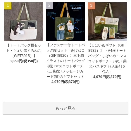
1
2
3
【ファスナー付トートバ
【トートバッグ横セッ
【しばいぬギフト（GIFT
ッグ縦セット・みけねこ
ト・ちょい悪くろねこ
8932）】 ・A4横トート
（GIFT8920）】三毛猫
（GIFT8915）】
バッグ・しばいぬ・マス
イラストのトートバッグ
3,850円(税350円)
コットポーチ・いぬ・柴
(縦)+マスコットポーチ
犬バスギフト(入浴剤５
(三毛猫)+メッセージカ
包入）
ード(猫)のギフトセット
4,070円(税370円)
4,070円(税370円)
もっと見る