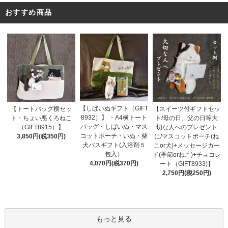
おすすめ商品
【しばいぬギフト（GIFT
【トートバッグ横セッ
【スイーツ付ギフトセッ
8932）】 ・A4横トート
ト・ちょい悪くろねこ
ト/母の日、父の日等大
バッグ・しばいぬ・マス
（GIFT8915）】
切な人へのプレゼント
コットポーチ・いぬ・柴
3,850円(税350円)
に/マスコットポーチ(ね
犬バスギフト(入浴剤５
こor犬)+メッセージカー
包入）
ド(季節orねこ)+チョコレ
4,070円(税370円)
ート（GIFT8933)】
2,750円(税250円)
もっと見る