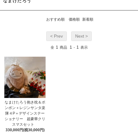
なまけたろう
おすすめ順
価格順
新着順
< Prev
Next >
1
1
1
全
商品
-
表示
なまけたろう抱き枕＆ポ
ンポン＋レジンサンタ楽
隊４P＋デザインステー
ショナリー 超豪華クリ
スマスセット
330,000円(税30,000円)