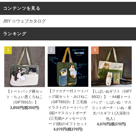
コンテンツを見る
JBY ☆ウェブカタログ
ランキング
1
2
3
【ファスナー付トートバ
【トートバッグ横セッ
【しばいぬギフト（GIFT
ッグ縦セット・みけねこ
ト・ちょい悪くろねこ
8932）】 ・A4横トート
（GIFT8920）】三毛猫
（GIFT8915）】
バッグ・しばいぬ・マス
イラストのトートバッグ
3,850円(税350円)
コットポーチ・いぬ・柴
(縦)+マスコットポーチ
犬バスギフト(入浴剤５
(三毛猫)+メッセージカ
包入）
ード(猫)のギフトセット
4,070円(税370円)
4,070円(税370円)