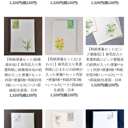
1,320円(税120円)
1,320円(税120円)
1,320円(税120円)
【和紙便箋セット(ピン
ク紫陽花) 】刷毛目入り
【和紙便箋セット(ひま
【和紙便箋セット(姫檜
美濃和紙にピンク紫陽花
わり) 】刷毛目入り美濃
扇水仙) 】刷毛目入り美
の絵柄が入った便箋/<セ
和紙にひまわりの絵柄が
濃和紙に姫檜扇水仙の絵
ット内容>便箋8枚+和紙
入った便箋/<セット内容
柄が入った便箋/<セット
封筒3枚+シール3ピース
>便箋8枚+和紙封筒3枚
内容>便箋8枚+和紙封筒
+罫線紙/生産国・日本
+シール3ピース+罫線紙/
3枚+シール3ピース+罫
1,320円(税120円)
生産国・日本
線紙/生産国・日本
1,320円(税120円)
1,320円(税120円)