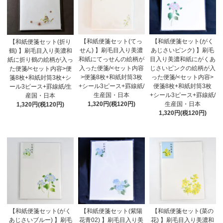
【和紙便箋セット(てっ
【和紙便箋セット(がく
【和紙便箋セット(折り
せん) 】刷毛目入り美濃
あじさいピンク) 】刷毛
鶴) 】刷毛目入り美濃和
和紙にてっせんの絵柄が
目入り美濃和紙にがくあ
紙に折り鶴の絵柄が入っ
入った便箋/<セット内容
じさいピンクの絵柄が入
た便箋/<セット内容>便
>便箋8枚+和紙封筒3枚
った便箋/<セット内容>
箋8枚+和紙封筒3枚+シ
+シール3ピース+罫線紙/
便箋8枚+和紙封筒3枚
ール3ピース+罫線紙/生
生産国・日本
+シール3ピース+罫線紙/
産国・日本
1,320円(税120円)
生産国・日本
1,320円(税120円)
1,320円(税120円)
【和紙便箋セット(がく
【和紙便箋セット(紫陽
【和紙便箋セット(菜の
あじさいブルー) 】刷毛
花青02) 】刷毛目入り美
花) 】刷毛目入り美濃和