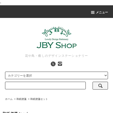
-
メニュー
花や鳥・癒しのデザインステーショナリー
ホーム
>
和紙便箋
>
和紙便箋セット