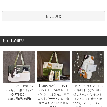
もっと見る
おすすめ商品
【しばいぬギフト（GIFT
【トートバッグ横セッ
【スイーツ付ギフトセッ
8932）】 ・A4横トート
ト・ちょい悪くろねこ
ト/母の日、父の日等大
バッグ・しばいぬ・マス
（GIFT8915）】
切な人へのプレゼント
コットポーチ・いぬ・柴
3,850円(税350円)
に/マスコットポーチ(ね
犬バスギフト(入浴剤５
こor犬)+メッセージカー