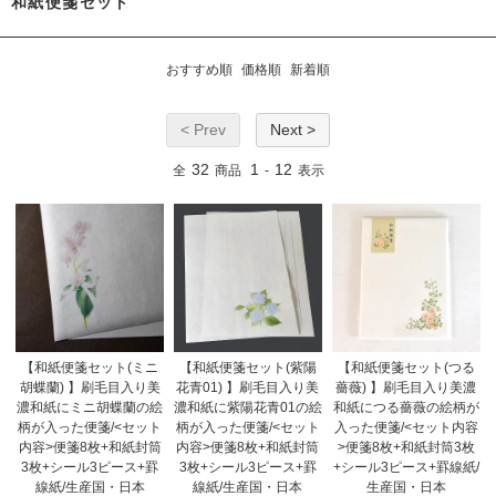
和紙便箋セット
おすすめ順
価格順
新着順
< Prev
Next >
32
1
12
全
商品
-
表示
【和紙便箋セット(ミニ
【和紙便箋セット(紫陽
【和紙便箋セット(つる
胡蝶蘭) 】刷毛目入り美
花青01) 】刷毛目入り美
薔薇) 】刷毛目入り美濃
濃和紙にミニ胡蝶蘭の絵
濃和紙に紫陽花青01の絵
和紙につる薔薇の絵柄が
柄が入った便箋/<セット
柄が入った便箋/<セット
入った便箋/<セット内容
内容>便箋8枚+和紙封筒
内容>便箋8枚+和紙封筒
>便箋8枚+和紙封筒3枚
3枚+シール3ピース+罫
3枚+シール3ピース+罫
+シール3ピース+罫線紙/
線紙/生産国・日本
線紙/生産国・日本
生産国・日本