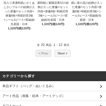
目入り美濃和紙にがくあ
濃和紙に紫陽花青02の絵
紙に菜の花の絵柄が入っ
じさいブルーの絵柄が入
柄が入った便箋/<セット
た便箋/<セット内容>便
った便箋/<セット内容>
内容>便箋8枚+和紙封筒
箋8枚+和紙封筒3枚+シ
便箋8枚+和紙封筒3枚
3枚+シール3ピース+罫
ール3ピース+罫線紙/生
+シール3ピース+罫線紙/
線紙/生産国・日本
産国・日本
生産国・日本
1,320円(税120円)
1,320円(税120円)
1,320円(税120円)
32
1
12
全
商品
-
表示
< Prev
Next >
カテゴリーから探す
単品ギフト（バッグ・ぬいぐるみ）
アート作品（画集・絵本・アートグッズ）
ギフトセット